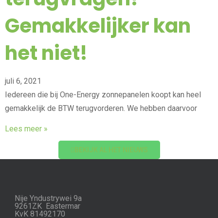
Gemakkelijker kan
het niet!
juli 6, 2021
Iedereen die bij One-Energy zonnepanelen koopt kan heel
gemakkelijk de BTW terugvorderen. We hebben daarvoor
Lees meer »
BEKIJK AL HET NIEUWS
Nije Yndustrywei 9a
9261ZK Eastermar
KvK 81492170